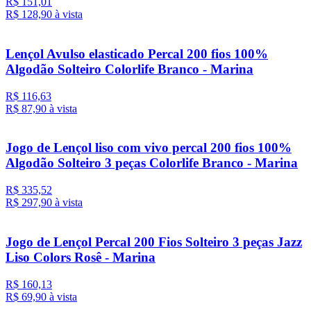
R$ 151,01
R$ 128,
90
à vista
Lençol Avulso elasticado Percal 200 fios 100%
Algodão Solteiro Colorlife Branco - Marina
R$ 116,63
R$ 87,
90
à vista
Jogo de Lençol liso com vivo percal 200 fios 100%
Algodão Solteiro 3 peças Colorlife Branco - Marina
R$ 335,52
R$ 297,
90
à vista
Jogo de Lençol Percal 200 Fios Solteiro 3 peças Jazz
Liso Colors Rosê - Marina
R$ 160,13
R$ 69,
90
à vista