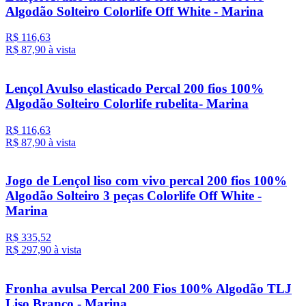
Algodão Solteiro Colorlife Off White - Marina
R$ 116,63
R$ 87,
90
à vista
Lençol Avulso elasticado Percal 200 fios 100%
Algodão Solteiro Colorlife rubelita- Marina
R$ 116,63
R$ 87,
90
à vista
Jogo de Lençol liso com vivo percal 200 fios 100%
Algodão Solteiro 3 peças Colorlife Off White -
Marina
R$ 335,52
R$ 297,
90
à vista
Fronha avulsa Percal 200 Fios 100% Algodão TLJ
Liso Branco - Marina