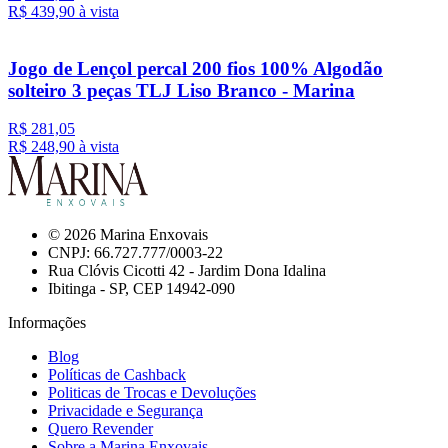
R$ 439,
90
à vista
Jogo de Lençol percal 200 fios 100% Algodão
solteiro 3 peças TLJ Liso Branco - Marina
R$ 281,05
R$ 248,
90
à vista
© 2026 Marina Enxovais
CNPJ: 66.727.777/0003-22
Rua Clóvis Cicotti 42 - Jardim Dona Idalina
Ibitinga - SP, CEP 14942-090
Informações
Blog
Políticas de Cashback
Politicas de Trocas e Devoluções
Privacidade e Segurança
Quero Revender
Sobre a Marina Enxovais