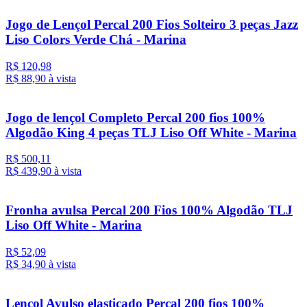
Jogo de Lençol Percal 200 Fios Solteiro 3 peças Jazz
Liso Colors Verde Chá - Marina
R$ 120,98
R$ 88,
90
à vista
Jogo de lençol Completo Percal 200 fios 100%
Algodão King 4 peças TLJ Liso Off White - Marina
R$ 500,11
R$ 439,
90
à vista
Fronha avulsa Percal 200 Fios 100% Algodão TLJ
Liso Off White - Marina
R$ 52,09
R$ 34,
90
à vista
Lençol Avulso elasticado Percal 200 fios 100%