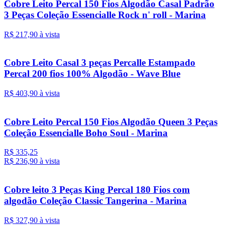
Cobre Leito Percal 150 Fios Algodão Casal Padrão
3 Peças Coleção Essencialle Rock n' roll - Marina
R$ 217,
90
à vista
Cobre Leito Casal 3 peças Percalle Estampado
Percal 200 fios 100% Algodão - Wave Blue
R$ 403,
90
à vista
Cobre Leito Percal 150 Fios Algodão Queen 3 Peças
Coleção Essencialle Boho Soul - Marina
R$ 335,25
R$ 236,
90
à vista
Cobre leito 3 Peças King Percal 180 Fios com
algodão Coleção Classic Tangerina - Marina
R$ 327,
90
à vista