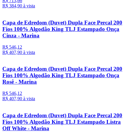
R$ 713,66
R$ 384,
90
à vista
Capa de Edredom (Duvet) Dupla Face Percal 200
Fios 100% Algodão King TLJ Estampado Onça
Cinza - Marina
R$ 546,12
R$ 407,
90
à vista
Capa de Edredom (Duvet) Dupla Face Percal 200
Fios 100% Algodão King TLJ Estampado Onça
Rosê - Marina
R$ 546,12
R$ 407,
90
à vista
Capa de Edredom (Duvet) Dupla Face Percal 200
Fios 100% Algodão King TLJ Estampado Listra
Off White - Marina