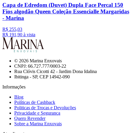
Capa de Edredom (Duvet) Dupla Face Percal 150
Fios algodão Queen Coleção Essencialle Margaridas
- Marina
R$ 255,03
R$ 191,
90
à vista
© 2026 Marina Enxovais
CNPJ: 66.727.777/0003-22
Rua Clóvis Cicotti 42 - Jardim Dona Idalina
Ibitinga - SP, CEP 14942-090
Informações
Blog
Políticas de Cashback
Politicas de Trocas e Devoluções
Privacidade e Segurança
Quero Revender
Sobre a Marina Enxovais