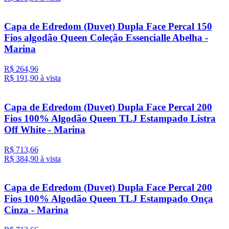
Capa de Edredom (Duvet) Dupla Face Percal 150
Fios algodão Queen Coleção Essencialle Abelha -
Marina
R$ 264,96
R$ 191,
90
à vista
Capa de Edredom (Duvet) Dupla Face Percal 200
Fios 100% Algodão Queen TLJ Estampado Listra
Off White - Marina
R$ 713,66
R$ 384,
90
à vista
Capa de Edredom (Duvet) Dupla Face Percal 200
Fios 100% Algodão Queen TLJ Estampado Onça
Cinza - Marina