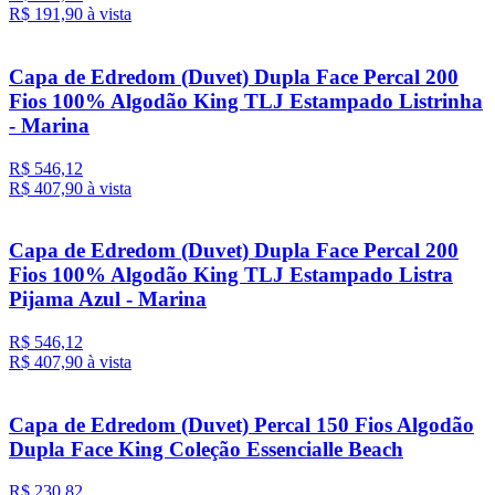
R$ 191,
90
à vista
Capa de Edredom (Duvet) Dupla Face Percal 200
Fios 100% Algodão King TLJ Estampado Listrinha
- Marina
R$ 546,12
R$ 407,
90
à vista
Capa de Edredom (Duvet) Dupla Face Percal 200
Fios 100% Algodão King TLJ Estampado Listra
Pijama Azul - Marina
R$ 546,12
R$ 407,
90
à vista
Capa de Edredom (Duvet) Percal 150 Fios Algodão
Dupla Face King Coleção Essencialle Beach
R$ 230,82