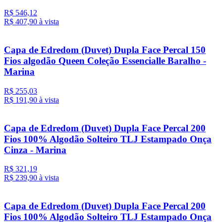
R$ 546,12
R$ 407,
90
à vista
Capa de Edredom (Duvet) Dupla Face Percal 150
Fios algodão Queen Coleção Essencialle Baralho -
Marina
R$ 255,03
R$ 191,
90
à vista
Capa de Edredom (Duvet) Dupla Face Percal 200
Fios 100% Algodão Solteiro TLJ Estampado Onça
Cinza - Marina
R$ 321,19
R$ 239,
90
à vista
Capa de Edredom (Duvet) Dupla Face Percal 200
Fios 100% Algodão Solteiro TLJ Estampado Onça