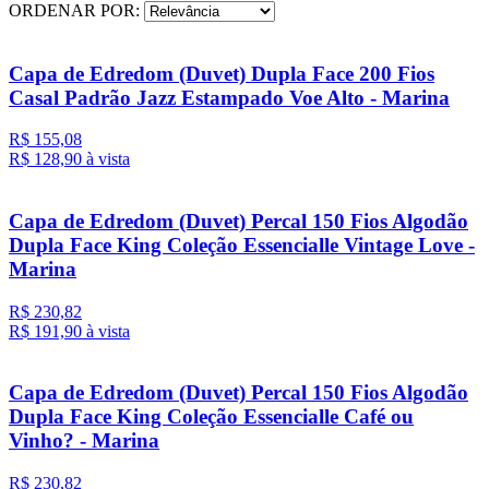
ORDENAR POR:
Capa de Edredom (Duvet) Dupla Face 200 Fios
Casal Padrão Jazz Estampado Voe Alto - Marina
R$ 155,08
R$ 128,
90
à vista
Capa de Edredom (Duvet) Percal 150 Fios Algodão
Dupla Face King Coleção Essencialle Vintage Love -
Marina
R$ 230,82
R$ 191,
90
à vista
Capa de Edredom (Duvet) Percal 150 Fios Algodão
Dupla Face King Coleção Essencialle Café ou
Vinho? - Marina
R$ 230,82