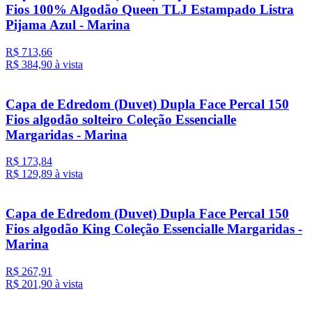
Fios 100% Algodão Queen TLJ Estampado Listra
Pijama Azul - Marina
R$ 713,66
R$ 384,
90
à vista
Capa de Edredom (Duvet) Dupla Face Percal 150
Fios algodão solteiro Coleção Essencialle
Margaridas - Marina
R$ 173,84
R$ 129,
89
à vista
Capa de Edredom (Duvet) Dupla Face Percal 150
Fios algodão King Coleção Essencialle Margaridas -
Marina
R$ 267,91
R$ 201,
90
à vista