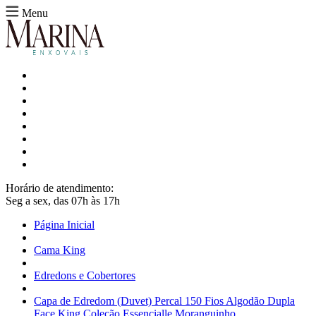
Menu
Horário de atendimento:
Seg a sex, das 07h às 17h
Página Inicial
Cama King
Edredons e Cobertores
Capa de Edredom (Duvet) Percal 150 Fios Algodão Dupla
Face King Coleção Essencialle Moranguinho