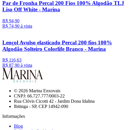
Par de Fronha Percal 200 Fios 100% Algodão TLJ
Liso Off White - Marina
R$ 94,90
R$ 74,
90
à vista
Lençol Avulso elasticado Percal 200 fios 100%
Algodão Solteiro Colorlife Branco - Marina
R$ 116,63
R$ 87,
90
à vista
© 2026 Marina Enxovais
CNPJ: 66.727.777/0003-22
Rua Clóvis Cicotti 42 - Jardim Dona Idalina
Ibitinga - SP, CEP 14942-090
Informações
Blog