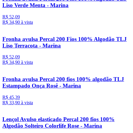
Liso Verde Menta - Marina
R$ 52,09
R$ 34,
90
à vista
Fronha avulsa Percal 200 Fios 100% Algodão TLJ
Liso Terracota - Marina
R$ 52,09
R$ 34,
90
à vista
Fronha avulsa Percal 200 fios 100% algodão TLJ
Estampado Onça Rosê - Marina
R$ 45,39
R$ 33,
90
à vista
Lençol Avulso elasticado Percal 200 fios 100%
Algodão Solteiro Colorlife Rose - Marina