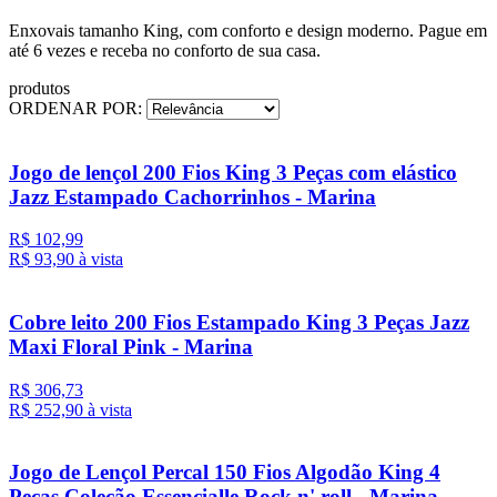
Enxovais tamanho King, com conforto e design moderno. Pague em
até 6 vezes e receba no conforto de sua casa.
produtos
ORDENAR POR:
Jogo de lençol 200 Fios King 3 Peças com elástico
Jazz Estampado Cachorrinhos - Marina
R$ 102,99
R$ 93,
90
à vista
Cobre leito 200 Fios Estampado King 3 Peças Jazz
Maxi Floral Pink - Marina
R$ 306,73
R$ 252,
90
à vista
Jogo de Lençol Percal 150 Fios Algodão King 4
Peças Coleção Essencialle Rock n' roll - Marina