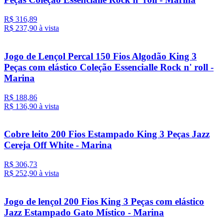
R$ 316,89
R$ 237,
90
à vista
Jogo de Lençol Percal 150 Fios Algodão King 3
Peças com elástico Coleção Essencialle Rock n' roll -
Marina
R$ 188,86
R$ 136,
90
à vista
Cobre leito 200 Fios Estampado King 3 Peças Jazz
Cereja Off White - Marina
R$ 306,73
R$ 252,
90
à vista
Jogo de lençol 200 Fios King 3 Peças com elástico
Jazz Estampado Gato Místico - Marina