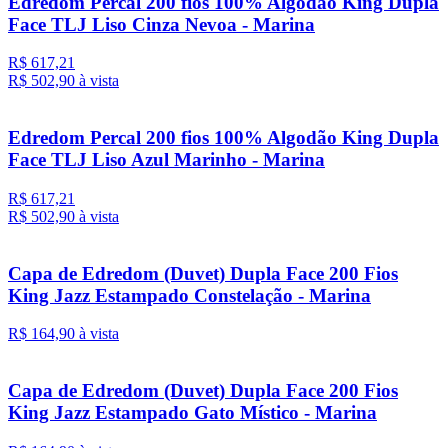
Edredom Percal 200 fios 100% Algodão King Dupla
Face TLJ Liso Cinza Nevoa - Marina
R$ 617,21
R$ 502,
90
à vista
Edredom Percal 200 fios 100% Algodão King Dupla
Face TLJ Liso Azul Marinho - Marina
R$ 617,21
R$ 502,
90
à vista
Capa de Edredom (Duvet) Dupla Face 200 Fios
King Jazz Estampado Constelação - Marina
R$ 164,
90
à vista
Capa de Edredom (Duvet) Dupla Face 200 Fios
King Jazz Estampado Gato Místico - Marina