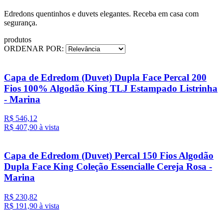
Edredons quentinhos e duvets elegantes. Receba em casa com
segurança.
produtos
ORDENAR POR:
Capa de Edredom (Duvet) Dupla Face Percal 200
Fios 100% Algodão King TLJ Estampado Listrinha
- Marina
R$ 546,12
R$ 407,
90
à vista
Capa de Edredom (Duvet) Percal 150 Fios Algodão
Dupla Face King Coleção Essencialle Cereja Rosa -
Marina
R$ 230,82
R$ 191,
90
à vista