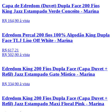
Capa de Edredom (Duvet) Dupla Face 200 Fios
King Jazz Estampado Verde Conceito - Marina
R$ 164,
90
à vista
Edredom Percal 200 fios 100% Algodão King Dupla
Face TLJ Liso Off White - Marina
R$ 617,21
R$ 502,
90
à vista
Edredom King 200 Fios Dupla Face (Capa Duvet +
Refil) Jazz Estampado Gato Místico - Marina
R$ 334,
90
à vista
Edredom King 200 Fios Dupla Face (Capa Duvet +
Refil) Jazz Estampado Maxi Floral Pink - Marina