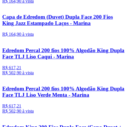
R$ 164,
90
à vista
Capa de Edredom (Duvet) Dupla Face 200 Fios
King Jazz Estampado Laços - Marina
R$ 164,
90
à vista
Edredom Percal 200 fios 100% Algodão King Dupla
Face TLJ Liso Caqui - Marina
R$ 617,21
R$ 502,
90
à vista
Edredom Percal 200 fios 100% Algodão King Dupla
Face TLJ Liso Verde Menta - Marina
R$ 617,21
R$ 502,
90
à vista