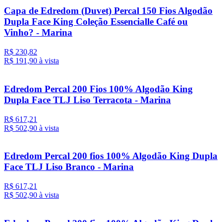
Capa de Edredom (Duvet) Percal 150 Fios Algodão
Dupla Face King Coleção Essencialle Café ou
Vinho? - Marina
R$ 230,82
R$ 191,
90
à vista
Edredom Percal 200 Fios 100% Algodão King
Dupla Face TLJ Liso Terracota - Marina
R$ 617,21
R$ 502,
90
à vista
Edredom Percal 200 fios 100% Algodão King Dupla
Face TLJ Liso Branco - Marina
R$ 617,21
R$ 502,
90
à vista