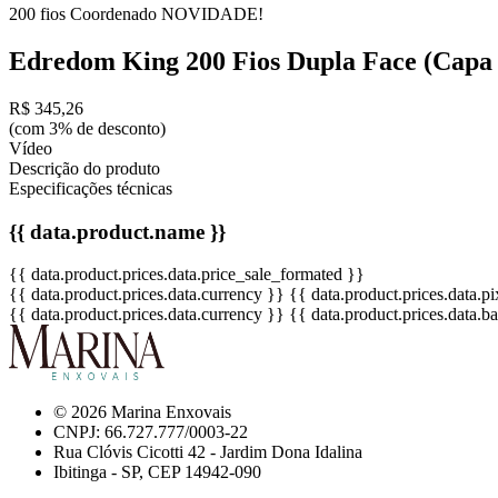
200 fios
Coordenado
NOVIDADE!
Edredom King 200 Fios Dupla Face (Capa 
R$ 345,26
(com 3% de desconto)
Vídeo
Descrição do produto
Especificações técnicas
{{ data.product.name }}
{{ data.product.prices.data.price_sale_formated }}
{{ data.product.prices.data.currency }}
{{ data.product.prices.data.
{{ data.product.prices.data.currency }}
{{ data.product.prices.data.
© 2026 Marina Enxovais
CNPJ: 66.727.777/0003-22
Rua Clóvis Cicotti 42 - Jardim Dona Idalina
Ibitinga - SP, CEP 14942-090