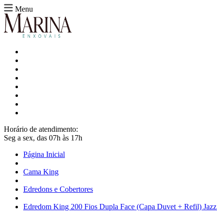
Menu
Horário de atendimento:
Seg a sex, das 07h às 17h
Página Inicial
Cama King
Edredons e Cobertores
Edredom King 200 Fios Dupla Face (Capa Duvet + Refil) Jazz