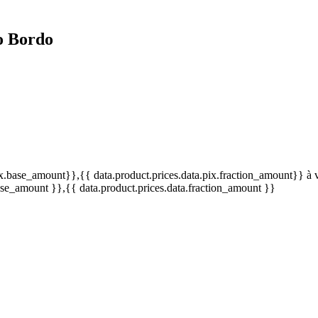
o Bordo
pix.base_amount}}
,{{ data.product.prices.data.pix.fraction_amount}}
à 
base_amount }}
,{{ data.product.prices.data.fraction_amount }}