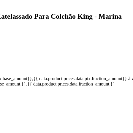
atelassado Para Colchão King - Marina
pix.base_amount}}
,{{ data.product.prices.data.pix.fraction_amount}}
à 
base_amount }}
,{{ data.product.prices.data.fraction_amount }}