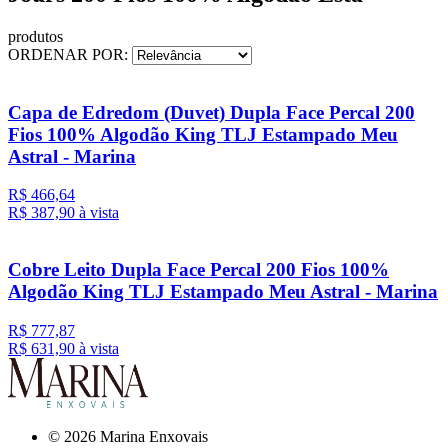
produtos
ORDENAR POR:
Capa de Edredom (Duvet) Dupla Face Percal 200
Fios 100% Algodão King TLJ Estampado Meu
Astral - Marina
R$ 466,64
R$ 387,
90
à vista
Cobre Leito Dupla Face Percal 200 Fios 100%
Algodão King TLJ Estampado Meu Astral - Marina
R$ 777,87
R$ 631,
90
à vista
© 2026 Marina Enxovais