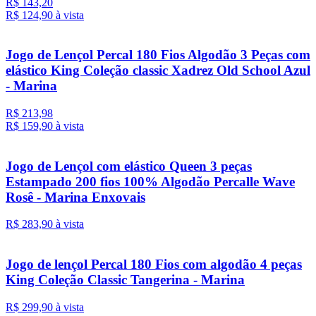
R$ 143,20
R$ 124,
90
à vista
Jogo de Lençol Percal 180 Fios Algodão 3 Peças com
elástico King Coleção classic Xadrez Old School Azul
- Marina
R$ 213,98
R$ 159,
90
à vista
Jogo de Lençol com elástico Queen 3 peças
Estampado 200 fios 100% Algodão Percalle Wave
Rosê - Marina Enxovais
R$ 283,
90
à vista
Jogo de lençol Percal 180 Fios com algodão 4 peças
King Coleção Classic Tangerina - Marina
R$ 299,
90
à vista