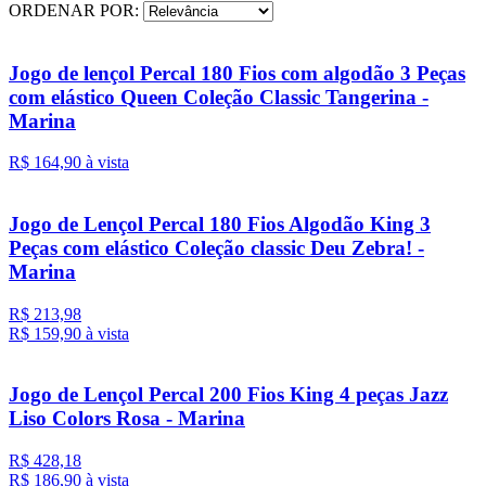
ORDENAR POR:
Jogo de lençol Percal 180 Fios com algodão 3 Peças
com elástico Queen Coleção Classic Tangerina -
Marina
R$ 164,
90
à vista
Jogo de Lençol Percal 180 Fios Algodão King 3
Peças com elástico Coleção classic Deu Zebra! -
Marina
R$ 213,98
R$ 159,
90
à vista
Jogo de Lençol Percal 200 Fios King 4 peças Jazz
Liso Colors Rosa - Marina
R$ 428,18
R$ 186,
90
à vista