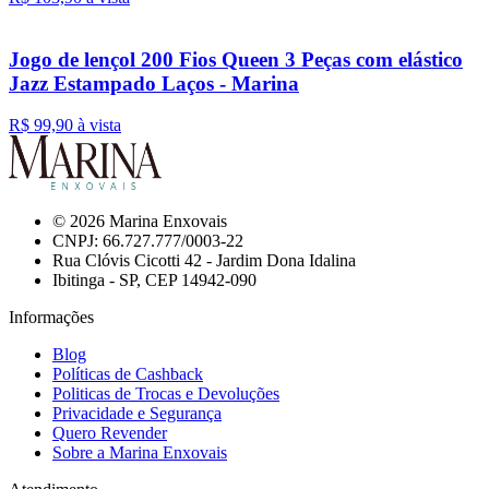
Jogo de lençol 200 Fios Queen 3 Peças com elástico
Jazz Estampado Laços - Marina
R$ 99,
90
à vista
© 2026 Marina Enxovais
CNPJ: 66.727.777/0003-22
Rua Clóvis Cicotti 42 - Jardim Dona Idalina
Ibitinga - SP, CEP 14942-090
Informações
Blog
Políticas de Cashback
Politicas de Trocas e Devoluções
Privacidade e Segurança
Quero Revender
Sobre a Marina Enxovais