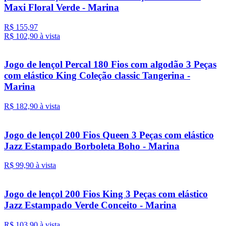
Maxi Floral Verde - Marina
R$ 155,97
R$ 102,
90
à vista
Jogo de lençol Percal 180 Fios com algodão 3 Peças
com elástico King Coleção classic Tangerina -
Marina
R$ 182,
90
à vista
Jogo de lençol 200 Fios Queen 3 Peças com elástico
Jazz Estampado Borboleta Boho - Marina
R$ 99,
90
à vista
Jogo de lençol 200 Fios King 3 Peças com elástico
Jazz Estampado Verde Conceito - Marina
R$ 103,
90
à vista