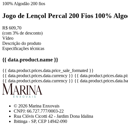
100% Algodão
200 fios
Jogo de Lençol Percal 200 Fios 100% Alg
R$ 609,70
(com 3% de desconto)
Vídeo
Descrição do produto
Especificações técnicas
{{ data.product.name }}
{{ data.product.prices.data.price_sale_formated }}
{{ data.product.prices.data.currency }}
{{ data.product.prices.data.
{{ data.product.prices.data.currency }}
{{ data.product.prices.data.
© 2026 Marina Enxovais
CNPJ: 66.727.777/0003-22
Rua Clóvis Cicotti 42 - Jardim Dona Idalina
Ibitinga - SP, CEP 14942-090