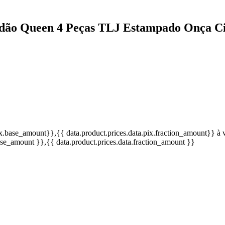
odão Queen 4 Peças TLJ Estampado Onça C
pix.base_amount}}
,{{ data.product.prices.data.pix.fraction_amount}}
à 
base_amount }}
,{{ data.product.prices.data.fraction_amount }}