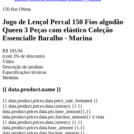
150 fios
Oferta
Jogo de Lençol Percal 150 Fios algodão
Queen 3 Peças com elástico Coleção
Essencialle Baralho - Marina
R$ 183,94
(com 3% de desconto)
Vídeo
Descrição do produto
Especificações técnicas
Medidas
{{ data.product.name }}
{{ data.product.prices.data.price_sale_formated }}
{{ data.product.prices.data.currency }}
{{
data.product.prices.data.pix.base_amount}}
,{{
data.product.prices.data.pix.fraction_amount}}
à vista
{{ data.product.prices.data.currency }}
{{
data.product.prices.data.base_amount }}
,{{
data.product.prices.data.fraction_amount }}