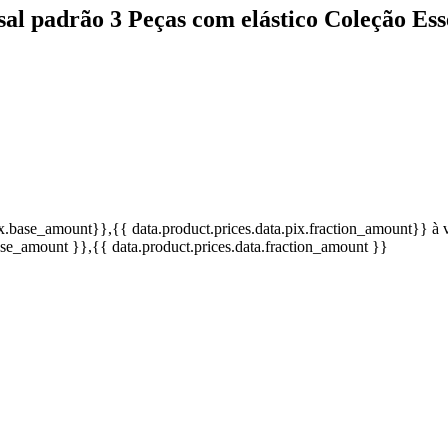
sal padrão 3 Peças com elástico Coleção Es
pix.base_amount}}
,{{ data.product.prices.data.pix.fraction_amount}}
à 
base_amount }}
,{{ data.product.prices.data.fraction_amount }}