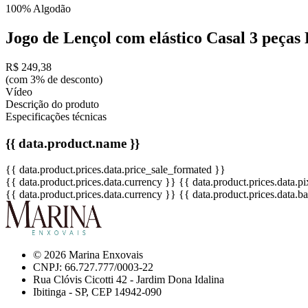
100% Algodão
Jogo de Lençol com elástico Casal 3 peça
R$ 249,38
(com 3% de desconto)
Vídeo
Descrição do produto
Especificações técnicas
{{ data.product.name }}
{{ data.product.prices.data.price_sale_formated }}
{{ data.product.prices.data.currency }}
{{ data.product.prices.data.
{{ data.product.prices.data.currency }}
{{ data.product.prices.data.
© 2026 Marina Enxovais
CNPJ: 66.727.777/0003-22
Rua Clóvis Cicotti 42 - Jardim Dona Idalina
Ibitinga - SP, CEP 14942-090