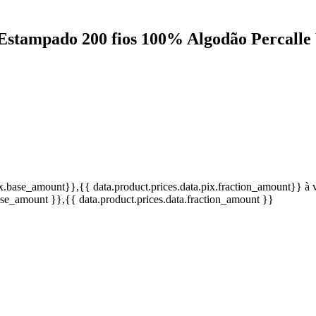
s Estampado 200 fios 100% Algodão Percall
pix.base_amount}}
,{{ data.product.prices.data.pix.fraction_amount}}
à 
base_amount }}
,{{ data.product.prices.data.fraction_amount }}