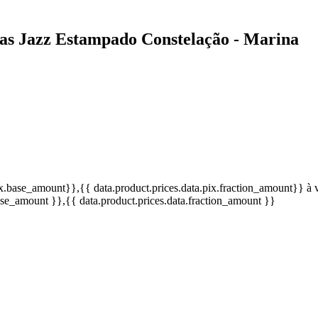
eças Jazz Estampado Constelação - Marina
pix.base_amount}}
,{{ data.product.prices.data.pix.fraction_amount}}
à 
base_amount }}
,{{ data.product.prices.data.fraction_amount }}