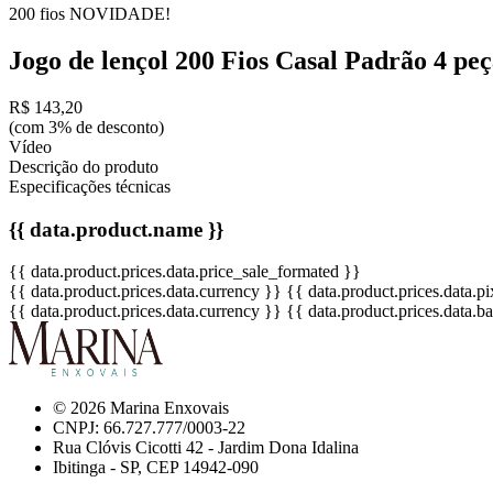
200 fios
NOVIDADE!
Jogo de lençol 200 Fios Casal Padrão 4 p
R$ 143,20
(com 3% de desconto)
Vídeo
Descrição do produto
Especificações técnicas
{{ data.product.name }}
{{ data.product.prices.data.price_sale_formated }}
{{ data.product.prices.data.currency }}
{{ data.product.prices.data.
{{ data.product.prices.data.currency }}
{{ data.product.prices.data.
© 2026 Marina Enxovais
CNPJ: 66.727.777/0003-22
Rua Clóvis Cicotti 42 - Jardim Dona Idalina
Ibitinga - SP, CEP 14942-090