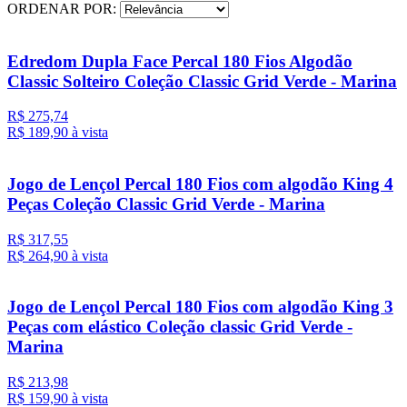
ORDENAR POR:
Edredom Dupla Face Percal 180 Fios Algodão
Classic Solteiro Coleção Classic Grid Verde - Marina
R$ 275,74
R$ 189,
90
à vista
Jogo de Lençol Percal 180 Fios com algodão King 4
Peças Coleção Classic Grid Verde - Marina
R$ 317,55
R$ 264,
90
à vista
Jogo de Lençol Percal 180 Fios com algodão King 3
Peças com elástico Coleção classic Grid Verde -
Marina
R$ 213,98
R$ 159,
90
à vista