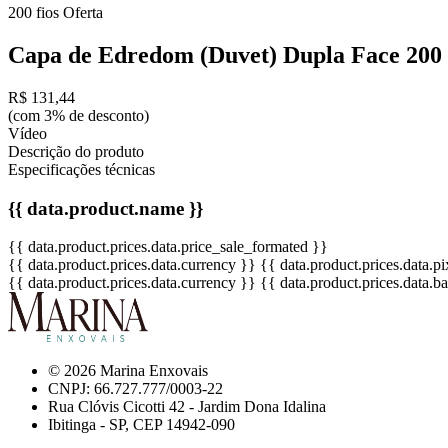
200 fios
Oferta
Capa de Edredom (Duvet) Dupla Face 200 
R$ 131,44
(com 3% de desconto)
Vídeo
Descrição do produto
Especificações técnicas
{{ data.product.name }}
{{ data.product.prices.data.price_sale_formated }}
{{ data.product.prices.data.currency }}
{{ data.product.prices.data.
{{ data.product.prices.data.currency }}
{{ data.product.prices.data.
© 2026 Marina Enxovais
CNPJ: 66.727.777/0003-22
Rua Clóvis Cicotti 42 - Jardim Dona Idalina
Ibitinga - SP, CEP 14942-090