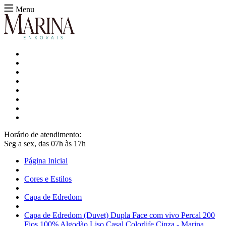
Menu
Horário de atendimento:
Seg a sex, das 07h às 17h
Página Inicial
Cores e Estilos
Capa de Edredom
Capa de Edredom (Duvet) Dupla Face com vivo Percal 200
Fios 100% Algodão Liso Casal Colorlife Cinza - Marina