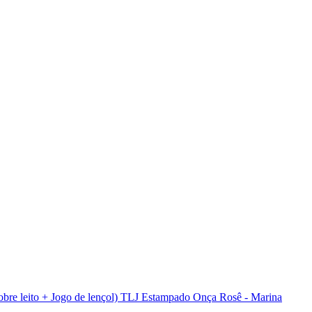
re leito + Jogo de lençol) TLJ Estampado Onça Rosê - Marina