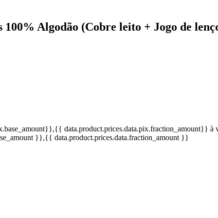
s 100% Algodão (Cobre leito + Jogo de len
pix.base_amount}}
,{{ data.product.prices.data.pix.fraction_amount}}
à 
base_amount }}
,{{ data.product.prices.data.fraction_amount }}