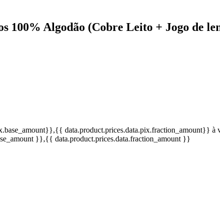
os 100% Algodão (Cobre Leito + Jogo de len
pix.base_amount}}
,{{ data.product.prices.data.pix.fraction_amount}}
à 
base_amount }}
,{{ data.product.prices.data.fraction_amount }}