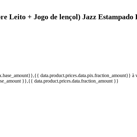
bre Leito + Jogo de lençol) Jazz Estampado
pix.base_amount}}
,{{ data.product.prices.data.pix.fraction_amount}}
à 
base_amount }}
,{{ data.product.prices.data.fraction_amount }}