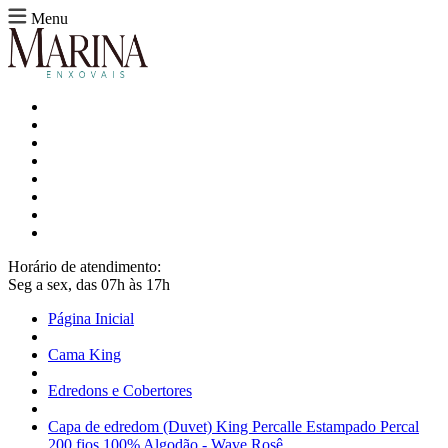
Menu
Horário de atendimento:
Seg a sex, das 07h às 17h
Página Inicial
Cama King
Edredons e Cobertores
Capa de edredom (Duvet) King Percalle Estampado Percal
200 fios 100% Algodão - Wave Rosê