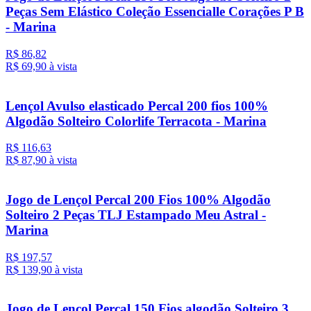
Peças Sem Elástico Coleção Essencialle Corações P B
- Marina
R$ 86,82
R$ 69,
90
à vista
Lençol Avulso elasticado Percal 200 fios 100%
Algodão Solteiro Colorlife Terracota - Marina
R$ 116,63
R$ 87,
90
à vista
Jogo de Lençol Percal 200 Fios 100% Algodão
Solteiro 2 Peças TLJ Estampado Meu Astral -
Marina
R$ 197,57
R$ 139,
90
à vista
Jogo de Lençol Percal 150 Fios algodão Solteiro 3