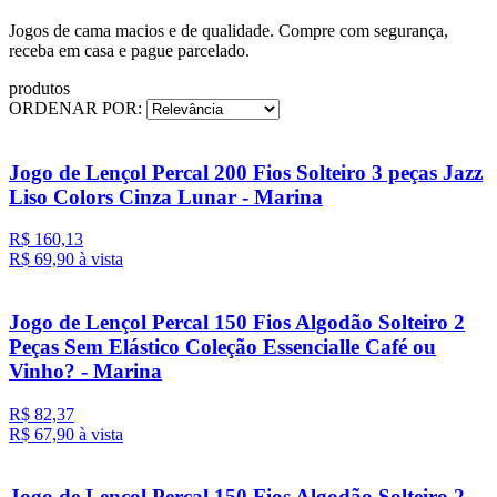
Jogos de cama macios e de qualidade. Compre com segurança,
receba em casa e pague parcelado.
produtos
ORDENAR POR:
Jogo de Lençol Percal 200 Fios Solteiro 3 peças Jazz
Liso Colors Cinza Lunar - Marina
R$ 160,13
R$ 69,
90
à vista
Jogo de Lençol Percal 150 Fios Algodão Solteiro 2
Peças Sem Elástico Coleção Essencialle Café ou
Vinho? - Marina
R$ 82,37
R$ 67,
90
à vista
Jogo de Lençol Percal 150 Fios Algodão Solteiro 2