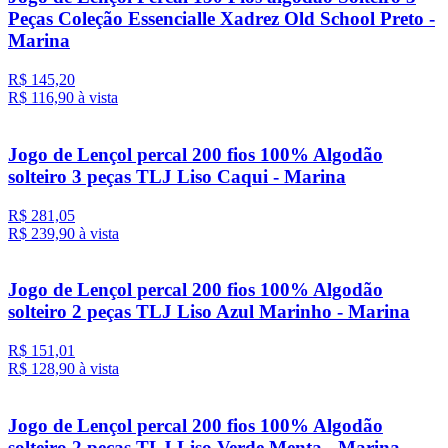
Peças Coleção Essencialle Xadrez Old School Preto -
Marina
R$ 145,20
R$ 116,
90
à vista
Jogo de Lençol percal 200 fios 100% Algodão
solteiro 3 peças TLJ Liso Caqui - Marina
R$ 281,05
R$ 239,
90
à vista
Jogo de Lençol percal 200 fios 100% Algodão
solteiro 2 peças TLJ Liso Azul Marinho - Marina
R$ 151,01
R$ 128,
90
à vista
Jogo de Lençol percal 200 fios 100% Algodão
solteiro 2 peças TLJ Liso Verde Menta - Marina