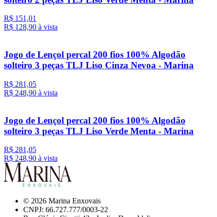
R$ 151,01
R$ 128,
90
à vista
Jogo de Lençol percal 200 fios 100% Algodão
solteiro 3 peças TLJ Liso Cinza Nevoa - Marina
R$ 281,05
R$ 248,
90
à vista
Jogo de Lençol percal 200 fios 100% Algodão
solteiro 3 peças TLJ Liso Verde Menta - Marina
R$ 281,05
R$ 248,
90
à vista
© 2026 Marina Enxovais
CNPJ: 66.727.777/0003-22