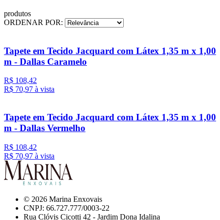
produtos
ORDENAR POR:
Tapete em Tecido Jacquard com Látex 1,35 m x 1,00
m - Dallas Caramelo
R$ 108,42
R$ 70,
97
à vista
Tapete em Tecido Jacquard com Látex 1,35 m x 1,00
m - Dallas Vermelho
R$ 108,42
R$ 70,
97
à vista
© 2026 Marina Enxovais
CNPJ: 66.727.777/0003-22
Rua Clóvis Cicotti 42 - Jardim Dona Idalina